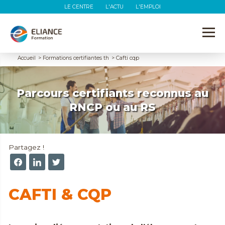
LE CENTRE
L'ACTU
L'EMPLOI
Accueil
>
Formations certifiantes th
>
Cafti cqp
Parcours certifiants reconnus au
RNCP ou au RS
Partagez !
CAFTI & CQP