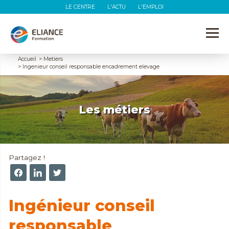
LE CENTRE
L'ACTU
L'EMPLOI
Accueil
>
Metiers
>
Ingenieur conseil responsable encadrement elevage
Les métiers
Partagez !
Ingénieur conseil
responsable