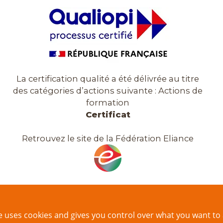
La certification qualité a été délivrée au titre
des catégories d’actions suivante : Actions de
formation
Certificat
Retrouvez le site de la Fédération Eliance
te uses cookies and gives you control over what you want to 
che
Plan de site
Mentions légales
Crédits
Con