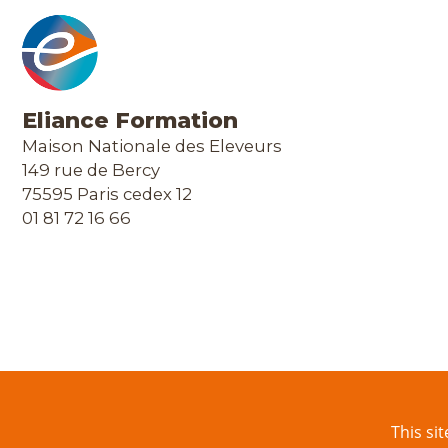
Eliance Formation
Maison Nationale des Eleveurs
149 rue de Bercy
75595 Paris cedex 12
01 81 72 16 66
Contact & Accès
This si
Offres d'emplois
Recher