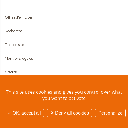
Offres d'emplois
Recherche
Plan de site
Mentions légales
Crédits
Contact
This site uses cookies and gives you control over what
you want to activate
Données personnelles
OK, accept all
Deny all cookies
Personalize
© Eliance-formation 2026 - Tous droits réservés -
Réalisation Agence Digitale
Versio