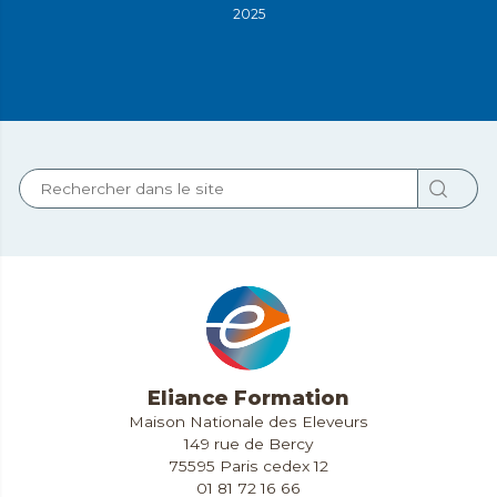
2025
Eliance Formation
Maison Nationale des Eleveurs
149 rue de Bercy
75595 Paris cedex 12
01 81 72 16 66